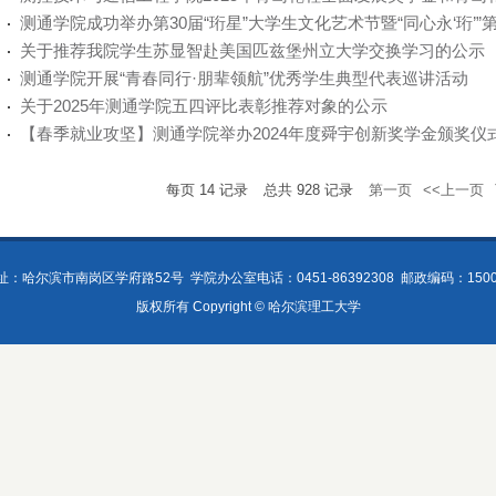
测通学院成功举办第30届“珩星”大学生文化艺术节暨“同心永‘珩’”第三
关于推荐我院学生苏显智赴美国匹兹堡州立大学交换学习的公示
测通学院开展“青春同行·朋辈领航”优秀学生典型代表巡讲活动
关于2025年测通学院五四评比表彰推荐对象的公示
【春季就业攻坚】测通学院举办2024年度舜宇创新奖学金颁奖仪
每页
14
记录
总共
928
记录
第一页
<<上一页
址：哈尔滨市南岗区学府路52号
学院办公室电话：0451-86392308
邮政编码：1500
版权所有 Copyright © 哈尔滨理工大学