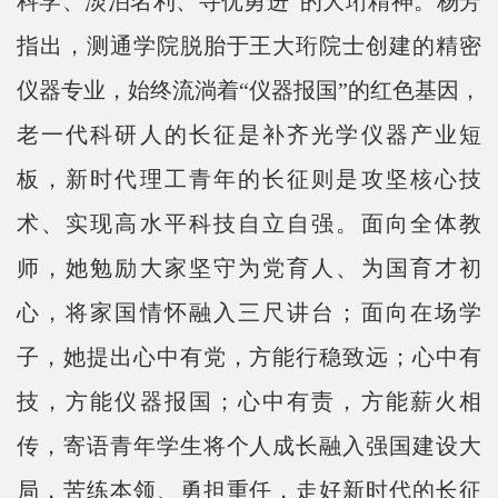
科学、淡泊名利、寻优勇进”的大珩精神。杨芳
指出，测通学院脱胎于王大珩院士创建的精密
仪器专业，始终流淌着“仪器报国”的红色基因，
老一代科研人的长征是补齐光学仪器产业短
板，新时代理工青年的长征则是攻坚核心技
术、实现高水平科技自立自强。面向全体教
师，她勉励大家坚守为党育人、为国育才初
心，将家国情怀融入三尺讲台；面向在场学
子，她提出心中有党，方能行稳致远；心中有
技，方能仪器报国；心中有责，方能薪火相
传，寄语青年学生将个人成长融入强国建设大
局，苦练本领、勇担重任，走好新时代的长征