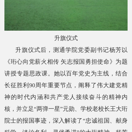
升旗仪式
升旗仪式后，测通学院党委副书记杨芳以
《珩心向党薪火相传 矢志报国勇担使命》为题
讲授专题思政课。她以百年党史为主线，结合
长征胜利
90
周年重要节点，阐释了伟大建党精
神的时代内涵和共产党人接续奋斗的精神内
核，并立足“两弹一星”元勋、学校老校长王大珩
院士的报国事迹，深入解读了“忠诚祖国、献身