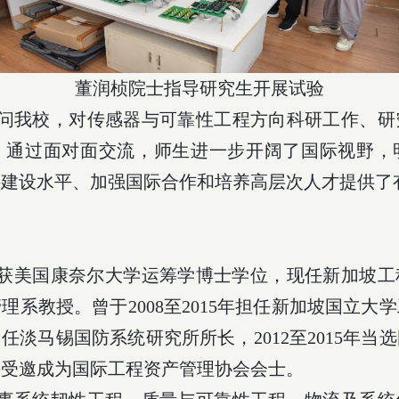
董润桢院士指导研究生开展试验
问我校，对传感器与可靠性工程方向科研工作、研
。通过面对面交流，师生进一步开阔了国际视野，
科建设水平、加强国际合作和培养高层次人才提供了
获美国康奈尔大学运筹学博士学位，现任新加坡工
管理系教授。曾于
2008
至
2015
年担任新加坡国立大学
出任淡马锡国防系统研究所所长，
2012
至
2015
年当选
并受邀成为国际工程资产管理协会会士。