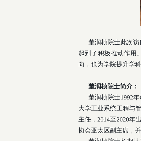
董润桢院士此次访
起到了积极推动作用
向，也为学院提升学
董润桢院士简介：
董润桢院士
1992
年
大学工业系统工程与
主任，
2014
至
2020
年
协会亚太区副主席，