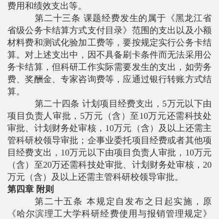
费用和绩效支出等。
第二十三条 课题经费发生的属于《黑龙江省
省级公务卡结算方式支付目录》范围的支出以及小额
材料费和测试化验加工费等，要按规定实行公务卡结
算。对上述支出中，因不具备刷卡条件而无法采用公
务卡结算，但科研工作实际需要发生的支出，如劳务
费、奖酬金、专家咨询费等，应通过银行转账方式结
算。
第二十四条 计划项目经费支出，
5
万元以下由
项目负责人审批，
5
万元（含）至
10
万元还需科技处
审批、计划财务处审核，
10
万元（含）及以上还需主
管科研校领导审批；企事业委托项目经费或者其他项
目经费支出，
10
万元以下由项目负责人审批，
10
万元
（含）至
20
万还需科技处审批、计划财务处审核，
20
万元（含）及以上还需主管科研校领导审批。
第四章 附则
第二十五条 本规定自发布之日起实施，原
《哈尔滨理工大学科研经费使用与报销管理规定》