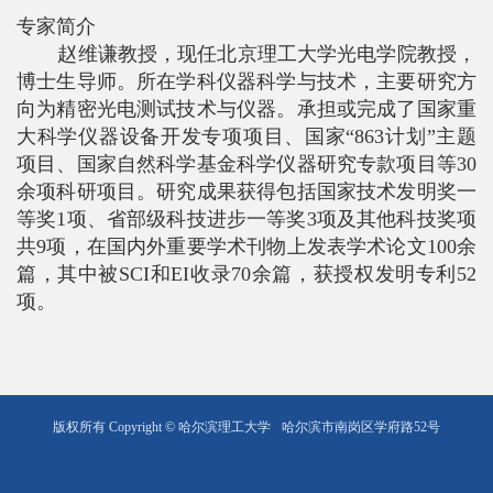
专家简介
赵维谦教授，现任北京理工大学光电学院教授，
博士生导师。所在学科仪器科学与技术，主要研究方
向为精密光电测试技术与仪器。承担或完成了国家重
大科学仪器设备开发专项项目、国家“
863
计划”主题
项目、国家自然科学基金科学仪器研究专款项目等
30
余项科研项目。研究成果获得包括国家技术发明奖一
等奖
1
项、省部级科技进步一等奖
3
项及其他科技奖项
共
9
项，在国内外重要学术刊物上发表学术论文
100
余
篇，其中被
SCI
和
EI
收录
70
余篇，获授权发明专利
52
项。
版权所有 Copyright © 哈尔滨理工大学
哈尔滨市南岗区学府路52号