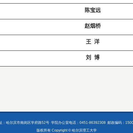
陈宝远
赵烟桥
王 洋
刘 博
址：哈尔滨市南岗区学府路52号
学院办公室电话：0451-86392308
邮政编码：1500
版权所有 Copyright © 哈尔滨理工大学