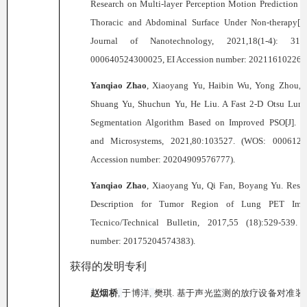
Research on Multi-layer Perception Motion Prediction o
Thoracic and Abdominal Surface Under Non-therapy[J].
Journal of Nanotechnology, 2021,18(1-4): 317
000640524300025, EI Accession number: 202116102267
Yanqiao
Zhao
,
Xiaoyang
Yu, Haibin Wu, Yong Zhou, 
Shuang Yu, Shuchun Yu, He Liu. A Fast 2-D Otsu Lung
Segmentation Algorithm Based on Improved PSO[J]. Mi
and Microsystems, 2021,80:103527. (WOS: 0006122
Accession number: 20204909576777).
Yanqiao
Zhao
,
Xiaoyang
Yu,
Qi
Fan,
Boyang
Yu. Respi
Description for Tumor Region of Lung PET Image
Tecnico/Technical Bulletin, 2017,55 (18):529-539. 
number: 20175204574383).
获得的发明专利
赵烟桥
,
于博洋
,
樊琪
.
基于声光监测的放疗设备对准装