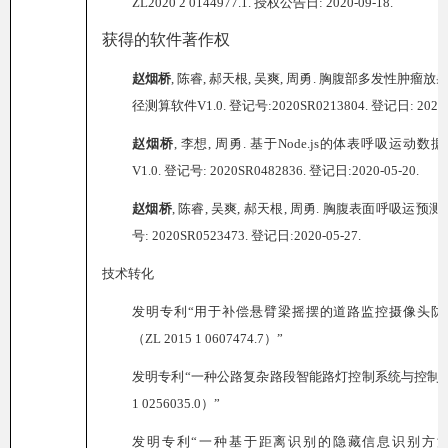
ZL2020 2 0144977.1.
授权公告日
: 2020-09-18.
获得的软件著作权
赵烟桥
,
陈睿
,
郝天根
,
吴爽
,
周勇
.
胸腹部多发性肿瘤放
径测算软件
V1.0.
登记号
:2020SR0213804.
登记日
: 2020
赵烟桥
,
李想
,
周勇
.
基于
Node.js
的体表呼吸运动数据
V1.0.
登记号
: 2020SR0482836.
登记日
:2020-05-20.
赵烟桥
,
陈睿
,
吴爽
,
郝天根
,
周勇
.
胸腹表面呼吸运预测
号
: 2020SR0523473.
登记日
:2020-05-27.
技术转化
发明专利“用于补偿悬臂梁摇摆的道路监控摄像头防
（
ZL 2015 1 0607474.7
）”
发明专利“一种公路复杂路段智能路灯控制系统与控制
1 0256035.0
）”
发明专利“一种基于距离识别的隐藏信息识别方