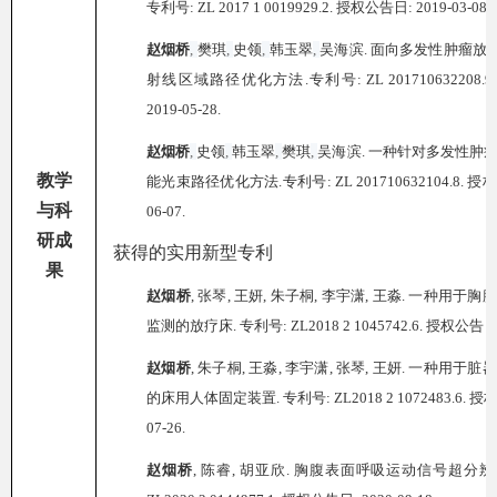
专利号
:
ZL 2017 1 0019929.2
.
授权公告日
: 2019-03-08.
赵烟桥
,
樊琪
,
史领
,
韩玉翠
,
吴海滨
.
面向多发性肿瘤放
射线区域路径优化方法
.
专利号
:
ZL 2017
1
0632208.9
2019-05-28.
赵烟桥
,
史领
,
韩玉翠
,
樊琪
,
吴海滨
.
一种针对多发性肿
教学
能光束路径优化方法
.
专利号
:
ZL 2017
1
0632104.8
.
授权
与科
06-07.
研成
获得的实用新型专利
果
赵烟桥
,
张琴
,
王妍
,
朱子桐
,
李宇潇
,
王淼
.
一种用于胸腹
监测的放疗床
.
专利号
: ZL2018 2 1045742.6.
授权公告
赵
烟桥
,
朱子桐
,
王淼
,
李宇潇
,
张琴
,
王妍
.
一种用于脏器
的床用人体固定装置
.
专利号
: ZL2018 2 1072483.6.
授
07-26.
赵烟桥
,
陈睿
,
胡亚欣
.
胸腹表面呼吸运动信号超分辨