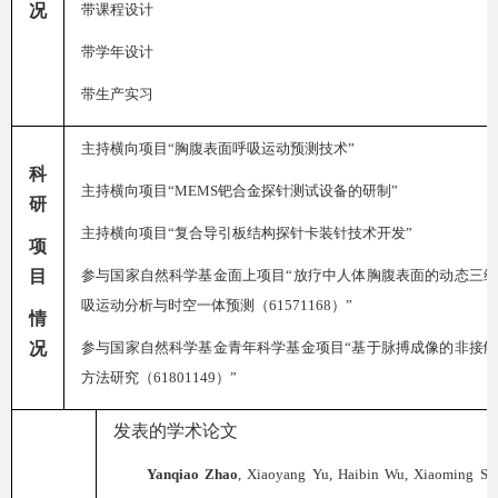
况
带课程设计
带学年设计
带生产实习
主持横向项目“胸腹表面呼吸运动预测技术”
科
主持横向项目“
MEMS
钯合金探针测试设备的研制”
研
主持横向项目“复合导引板结构探针卡装针技术开发”
项
目
参与国家自然科学基金面上项目“放疗中人体胸腹表面的动态三
吸运动分析与时空一体预测（
61571168
）”
情
况
参与国家自然科学基金青年科学基金项目“基于脉搏成像的非接
方法研究（
61801149
）”
发表的学术论文
Yanqiao
Zhao
,
Xiaoyang
Yu, Haibin Wu, Xiaoming Su