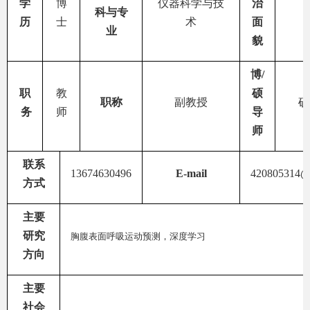
学
博
仪器科学与技
治
科与专
历
士
术
面
业
貌
博
/
职
教
硕
职
称
副教授
硕
务
师
导
师
联系
13674630496
E-mail
420805314@
方式
主要
研究
胸腹表面呼吸运动预测，深度学习
方向
主要
社会