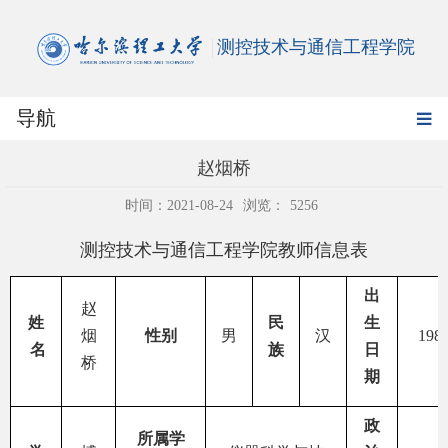
测控技术与通信工程学院
导航
赵烟桥
时间：2021-08-24
浏览：
5256
测控技术与通信工程学院教师信息表
出
赵
姓
民
生
烟
性
别
男
汉
1983
名
族
日
桥
期
政
所属学